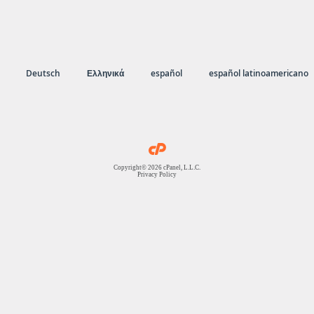
Deutsch
Ελληνικά
español
español latinoamericano
Copyright© 2026 cPanel, L.L.C.
Privacy Policy